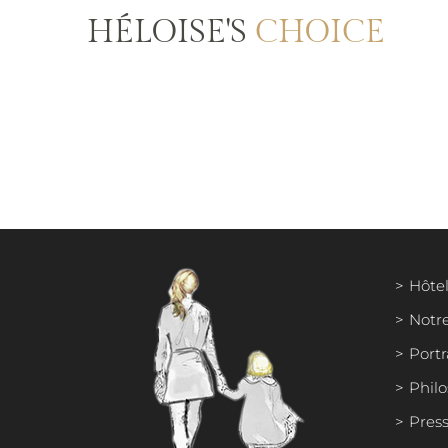
HÉLOISE'S
CHOICE
Hôtel
Notr
Portr
Phil
Press