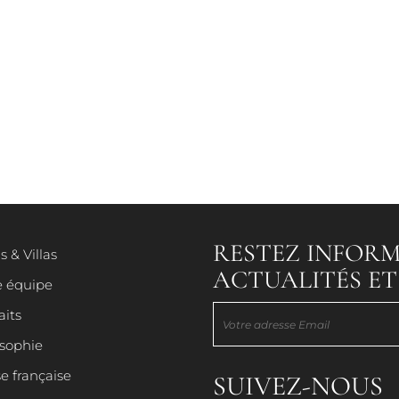
HÔTELS & VILLAS
RESTEZ INFORM
s & Villas
ACTUALITÉS E
NOTRE ÉQUIPE
e équipe
aits
osophie
PORTRAITS
e française
SUIVEZ-NOUS