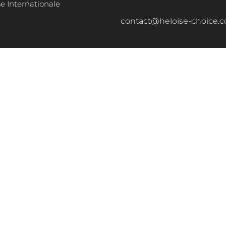
e Internationale
contact@heloise-choice.
PHILOSOPHIE
PRESSE FRANÇAISE
PRESSE INTERNATIONALE