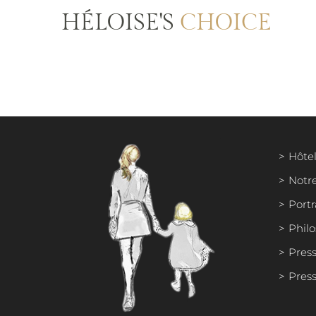
HÉLOISE'S
CHOICE
Hôtel
Notr
Portr
Phil
Press
Press