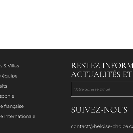
RESTEZ INFORM
s & Villas
HÔTELS & VILLAS
ACTUALITÉS E
e équipe
aits
NOTRE ÉQUIPE
osophie
e française
SUIVEZ-NOUS
e Internationale
PORTRAITS
contact@heloise-choice.