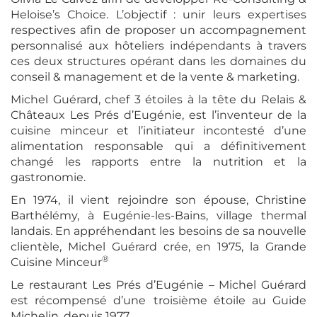
Heloise’s Choice. L’objectif : unir leurs expertises
respectives afin de proposer un accompagnement
personnalisé aux hôteliers indépendants à travers
ces deux structures opérant dans les domaines du
conseil & management et de la vente & marketing.
HÔTELS & VILLAS
Michel Guérard, chef 3 étoiles à la tête du Relais &
Châteaux Les Prés d’Eugénie, est l’inventeur de la
NOTRE ÉQUIPE
cuisine minceur et l’initiateur incontesté d’une
alimentation responsable qui a définitivement
changé les rapports entre la nutrition et la
PORTRAITS
gastronomie.
En 1974, il vient rejoindre son épouse, Christine
PHILOSOPHIE
Barthélémy, à Eugénie-les-Bains, village thermal
landais. En appréhendant les besoins de sa nouvelle
clientèle, Michel Guérard crée, en 1975, la Grande
PRESSE FRANÇAISE
®
Cuisine Minceur
Le restaurant Les Prés d’Eugénie – Michel Guérard
PRESSE INTERNATIONALE
est récompensé d’une
troisième étoile au Guide
Michelin, depuis 1977.