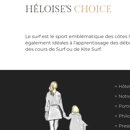
HÉLOISE'S
CHOICE
Le surf est le sport emblématique des côtes 
également idéales à l’apprentissage des début
des cours de Surf ou de Kite Surf.
Hôtel
Notr
Portr
Phil
Press