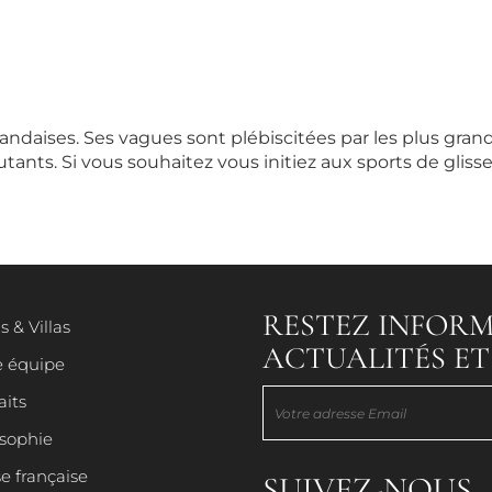
landaises. Ses vagues sont plébiscitées par les plus gr
ants. Si vous souhaitez vous initiez aux sports de gliss
HÔTELS & VILLAS
RESTEZ INFORM
s & Villas
NOTRE ÉQUIPE
ACTUALITÉS E
e équipe
aits
osophie
PORTRAITS
e française
SUIVEZ-NOUS