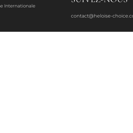
e Internationale
PHILOSOPHIE
contact@heloise-choice.
PRESSE FRANÇAISE
PRESSE INTERNATIONALE